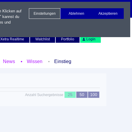
m Klicken auf
Einstellungen
Ablehnen
Akzeptieren
" kannst du
es und
Newsletter
Kontakt
English
Xetra Realtime
Watchlist
Portfolio
Login
News
Wissen
Einstieg
25
50
100
Anzahl Suchergebnisse