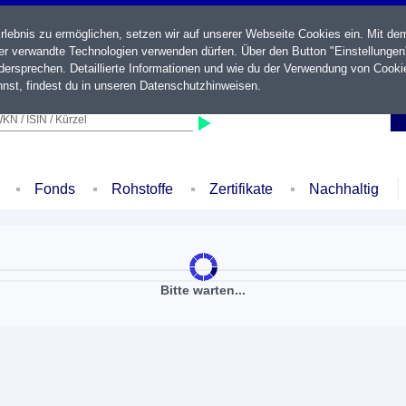
ebnis zu ermöglichen, setzen wir auf unserer Webseite Cookies ein. Mit de
der verwandte Technologien verwenden dürfen. Über den Button "Einstellungen
ersprechen. Detaillierte Informationen und wie du der Verwendung von Cooki
nst, findest du in unseren
Datenschutzhinweisen
.
KN / ISIN / Kürzel
Fonds
Rohstoffe
Zertifikate
Nachhaltig
Bitte warten...