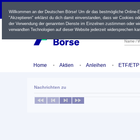
LIVE
Willkommen an der Deutschen Börse! Um dir das bestmögliche Online-Erl
"Akzeptieren" erklärst du dich damit einverstanden, dass wir Cookies o
der Verwendung der genannten Dienste im Einzelnen zustimmen oder wid
verwandten Technologien auf dieser Website jederzeit widersprechen kan
Name / W
Home
Aktien
Anleihen
ETF/ETP
Nachrichten zu
Keine News verfügbar