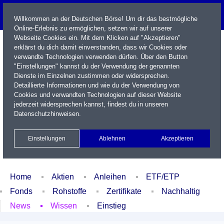
Willkommen an der Deutschen Börse! Um dir das bestmögliche
Online-Erlebnis zu ermöglichen, setzen wir auf unserer
Webseite Cookies ein. Mit dem Klicken auf "Akzeptieren"
erklärst du dich damit einverstanden, dass wir Cookies oder
verwandte Technologien verwenden dürfen. Über den Button
"Einstellungen" kannst du der Verwendung der genannten
Dienste im Einzelnen zustimmen oder widersprechen.
Detaillierte Informationen und wie du der Verwendung von
Cookies und verwandten Technologien auf dieser Website
Name / WKN / ISIN / Kürzel
jederzeit widersprechen kannst, findest du in unseren
Datenschutzhinweisen
.
Newsletter
Kontakt
English
Einstellungen
Ablehnen
Akzeptieren
Xetra Realtime
Watchlist
Portfolio
Login
Home
Aktien
Anleihen
ETF/ETP
Fonds
Rohstoffe
Zertifikate
Nachhaltig
News
Wissen
Einstieg