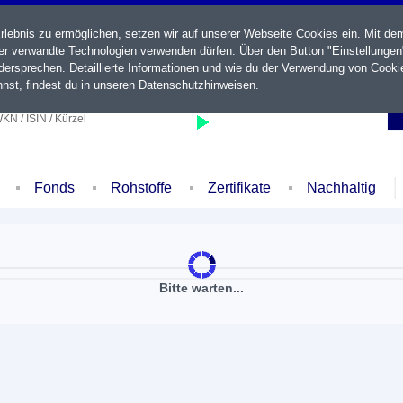
ebnis zu ermöglichen, setzen wir auf unserer Webseite Cookies ein. Mit de
der verwandte Technologien verwenden dürfen. Über den Button "Einstellungen
ersprechen. Detaillierte Informationen und wie du der Verwendung von Cooki
nst, findest du in unseren
Datenschutzhinweisen
.
KN / ISIN / Kürzel
Fonds
Rohstoffe
Zertifikate
Nachhaltig
Bitte warten...