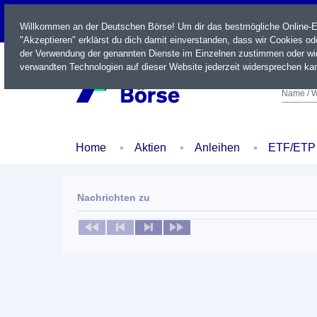
LIVE
Willkommen an der Deutschen Börse! Um dir das bestmögliche Online-Erl
"Akzeptieren" erklärst du dich damit einverstanden, dass wir Cookies o
der Verwendung der genannten Dienste im Einzelnen zustimmen oder wid
verwandten Technologien auf dieser Website jederzeit widersprechen kan
Name / W
Home
Aktien
Anleihen
ETF/ETP
Nachrichten zu
Keine News verfügbar