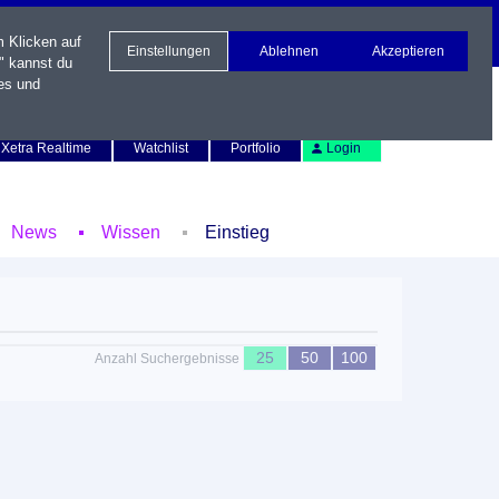
m Klicken auf
Einstellungen
Ablehnen
Akzeptieren
" kannst du
es und
Newsletter
Kontakt
English
Xetra Realtime
Watchlist
Portfolio
Login
News
Wissen
Einstieg
25
50
100
Anzahl Suchergebnisse