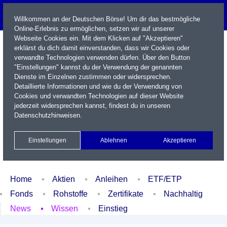
Willkommen an der Deutschen Börse! Um dir das bestmögliche
Online-Erlebnis zu ermöglichen, setzen wir auf unserer
Webseite Cookies ein. Mit dem Klicken auf "Akzeptieren"
erklärst du dich damit einverstanden, dass wir Cookies oder
verwandte Technologien verwenden dürfen. Über den Button
"Einstellungen" kannst du der Verwendung der genannten
Dienste im Einzelnen zustimmen oder widersprechen.
Detaillierte Informationen und wie du der Verwendung von
Cookies und verwandten Technologien auf dieser Website
Name / WKN / ISIN / Kürzel
jederzeit widersprechen kannst, findest du in unseren
Datenschutzhinweisen
.
Newsletter
Kontakt
English
Einstellungen
Ablehnen
Akzeptieren
Xetra Realtime
Watchlist
Portfolio
Login
Home
Aktien
Anleihen
ETF/ETP
Fonds
Rohstoffe
Zertifikate
Nachhaltig
News
Wissen
Einstieg