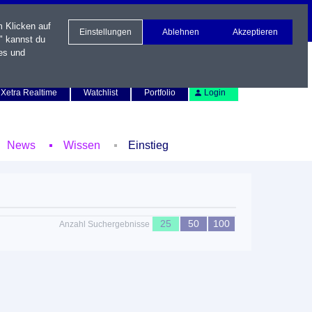
m Klicken auf
Einstellungen
Ablehnen
Akzeptieren
" kannst du
es und
Newsletter
Kontakt
English
Xetra Realtime
Watchlist
Portfolio
Login
News
Wissen
Einstieg
25
50
100
Anzahl Suchergebnisse