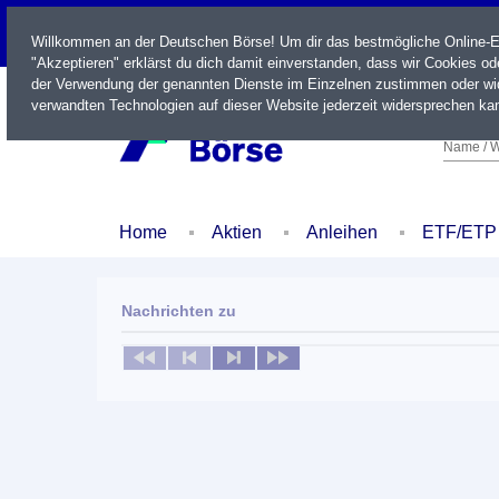
LIVE
Willkommen an der Deutschen Börse! Um dir das bestmögliche Online-Erl
"Akzeptieren" erklärst du dich damit einverstanden, dass wir Cookies o
der Verwendung der genannten Dienste im Einzelnen zustimmen oder wid
verwandten Technologien auf dieser Website jederzeit widersprechen kan
Name / W
Home
Aktien
Anleihen
ETF/ETP
Nachrichten zu
Keine News verfügbar