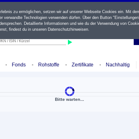
ebnis zu ermöglichen, setzen wir auf unserer Webseite Cookies ein. Mit de
der verwandte Technologien verwenden dürfen. Über den Button "Einstellungen
ersprechen. Detaillierte Informationen und wie du der Verwendung von Cooki
nst, findest du in unseren
Datenschutzhinweisen
.
KN / ISIN / Kürzel
Fonds
Rohstoffe
Zertifikate
Nachhaltig
Bitte warten...