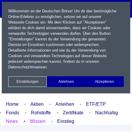
Willkommen an der Deutschen Börse! Um dir das bestmögliche
Online-Erlebnis zu ermöglichen, setzen wir auf unserer
Webseite Cookies ein. Mit dem Klicken auf "Akzeptieren"
erklärst du dich damit einverstanden, dass wir Cookies oder
verwandte Technologien verwenden dürfen. Über den Button
"Einstellungen" kannst du der Verwendung der genannten
Dienste im Einzelnen zustimmen oder widersprechen.
Detaillierte Informationen und wie du der Verwendung von
Cookies und verwandten Technologien auf dieser Website
Name / WKN / ISIN / Kürzel
jederzeit widersprechen kannst, findest du in unseren
Datenschutzhinweisen
.
Newsletter
Kontakt
English
Einstellungen
Ablehnen
Akzeptieren
Xetra Realtime
Watchlist
Portfolio
Login
Home
Aktien
Anleihen
ETF/ETP
Fonds
Rohstoffe
Zertifikate
Nachhaltig
News
Wissen
Einstieg