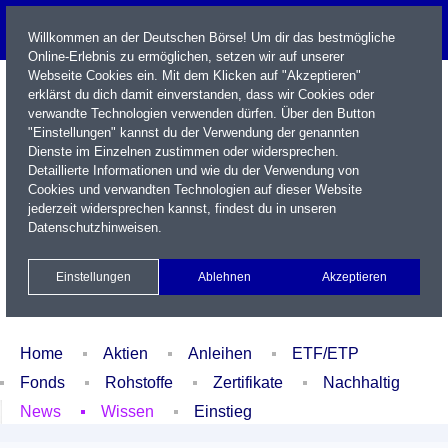
Willkommen an der Deutschen Börse! Um dir das bestmögliche
Online-Erlebnis zu ermöglichen, setzen wir auf unserer
Webseite Cookies ein. Mit dem Klicken auf "Akzeptieren"
erklärst du dich damit einverstanden, dass wir Cookies oder
verwandte Technologien verwenden dürfen. Über den Button
"Einstellungen" kannst du der Verwendung der genannten
Dienste im Einzelnen zustimmen oder widersprechen.
Detaillierte Informationen und wie du der Verwendung von
Cookies und verwandten Technologien auf dieser Website
Name / WKN / ISIN / Kürzel
jederzeit widersprechen kannst, findest du in unseren
Datenschutzhinweisen
.
Newsletter
Kontakt
English
Einstellungen
Ablehnen
Akzeptieren
Xetra Realtime
Watchlist
Portfolio
Login
Home
Aktien
Anleihen
ETF/ETP
Fonds
Rohstoffe
Zertifikate
Nachhaltig
News
Wissen
Einstieg