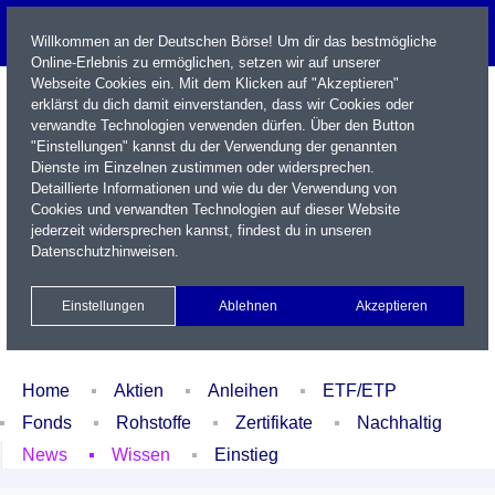
Willkommen an der Deutschen Börse! Um dir das bestmögliche
Online-Erlebnis zu ermöglichen, setzen wir auf unserer
Webseite Cookies ein. Mit dem Klicken auf "Akzeptieren"
erklärst du dich damit einverstanden, dass wir Cookies oder
verwandte Technologien verwenden dürfen. Über den Button
"Einstellungen" kannst du der Verwendung der genannten
Dienste im Einzelnen zustimmen oder widersprechen.
Detaillierte Informationen und wie du der Verwendung von
Cookies und verwandten Technologien auf dieser Website
Name / WKN / ISIN / Kürzel
jederzeit widersprechen kannst, findest du in unseren
Datenschutzhinweisen
.
Newsletter
Kontakt
English
Einstellungen
Ablehnen
Akzeptieren
Xetra Realtime
Watchlist
Portfolio
Login
Home
Aktien
Anleihen
ETF/ETP
Fonds
Rohstoffe
Zertifikate
Nachhaltig
News
Wissen
Einstieg