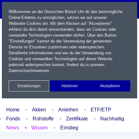
Willkommen an der Deutschen Börse! Um dir das bestmögliche
Online-Erlebnis zu ermöglichen, setzen wir auf unserer
Webseite Cookies ein. Mit dem Klicken auf "Akzeptieren"
erklärst du dich damit einverstanden, dass wir Cookies oder
verwandte Technologien verwenden dürfen. Über den Button
"Einstellungen" kannst du der Verwendung der genannten
Dienste im Einzelnen zustimmen oder widersprechen.
Detaillierte Informationen und wie du der Verwendung von
Cookies und verwandten Technologien auf dieser Website
Name / WKN / ISIN / Kürzel
jederzeit widersprechen kannst, findest du in unseren
Datenschutzhinweisen
.
Newsletter
Kontakt
English
Einstellungen
Ablehnen
Akzeptieren
Xetra Realtime
Watchlist
Portfolio
Login
Home
Aktien
Anleihen
ETF/ETP
Fonds
Rohstoffe
Zertifikate
Nachhaltig
News
Wissen
Einstieg