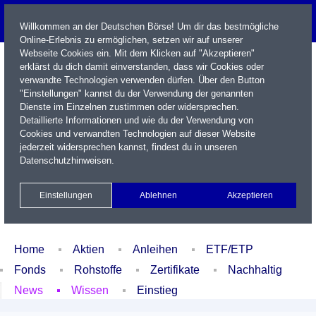
Willkommen an der Deutschen Börse! Um dir das bestmögliche
Online-Erlebnis zu ermöglichen, setzen wir auf unserer
Webseite Cookies ein. Mit dem Klicken auf "Akzeptieren"
erklärst du dich damit einverstanden, dass wir Cookies oder
verwandte Technologien verwenden dürfen. Über den Button
"Einstellungen" kannst du der Verwendung der genannten
Dienste im Einzelnen zustimmen oder widersprechen.
Detaillierte Informationen und wie du der Verwendung von
Cookies und verwandten Technologien auf dieser Website
Name / WKN / ISIN / Kürzel
jederzeit widersprechen kannst, findest du in unseren
Datenschutzhinweisen
.
Newsletter
Kontakt
English
Einstellungen
Ablehnen
Akzeptieren
Xetra Realtime
Watchlist
Portfolio
Login
Home
Aktien
Anleihen
ETF/ETP
Fonds
Rohstoffe
Zertifikate
Nachhaltig
News
Wissen
Einstieg