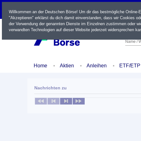
LIVE
Willkommen an der Deutschen Börse! Um dir das bestmögliche Online-Erl
"Akzeptieren" erklärst du dich damit einverstanden, dass wir Cookies o
der Verwendung der genannten Dienste im Einzelnen zustimmen oder wid
verwandten Technologien auf dieser Website jederzeit widersprechen kan
Name / W
Home
Aktien
Anleihen
ETF/ETP
Nachrichten zu
Keine News verfügbar