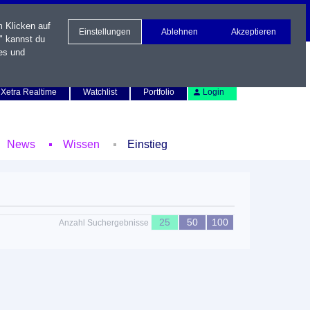
m Klicken auf
Einstellungen
Ablehnen
Akzeptieren
" kannst du
es und
Newsletter
Kontakt
English
Xetra Realtime
Watchlist
Portfolio
Login
News
Wissen
Einstieg
25
50
100
Anzahl Suchergebnisse