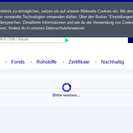
ebnis zu ermöglichen, setzen wir auf unserer Webseite Cookies ein. Mit de
der verwandte Technologien verwenden dürfen. Über den Button "Einstellungen
ersprechen. Detaillierte Informationen und wie du der Verwendung von Cooki
nst, findest du in unseren
Datenschutzhinweisen
.
KN / ISIN / Kürzel
Fonds
Rohstoffe
Zertifikate
Nachhaltig
Bitte warten...