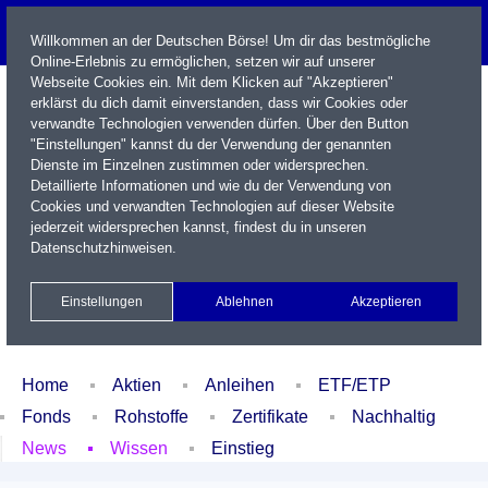
Willkommen an der Deutschen Börse! Um dir das bestmögliche
Online-Erlebnis zu ermöglichen, setzen wir auf unserer
Webseite Cookies ein. Mit dem Klicken auf "Akzeptieren"
erklärst du dich damit einverstanden, dass wir Cookies oder
verwandte Technologien verwenden dürfen. Über den Button
"Einstellungen" kannst du der Verwendung der genannten
Dienste im Einzelnen zustimmen oder widersprechen.
Detaillierte Informationen und wie du der Verwendung von
Cookies und verwandten Technologien auf dieser Website
Name / WKN / ISIN / Kürzel
jederzeit widersprechen kannst, findest du in unseren
Datenschutzhinweisen
.
Newsletter
Kontakt
English
Einstellungen
Ablehnen
Akzeptieren
Xetra Realtime
Watchlist
Portfolio
Login
Home
Aktien
Anleihen
ETF/ETP
Fonds
Rohstoffe
Zertifikate
Nachhaltig
News
Wissen
Einstieg