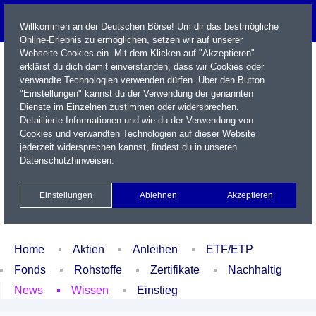
Willkommen an der Deutschen Börse! Um dir das bestmögliche
Online-Erlebnis zu ermöglichen, setzen wir auf unserer
Webseite Cookies ein. Mit dem Klicken auf "Akzeptieren"
erklärst du dich damit einverstanden, dass wir Cookies oder
verwandte Technologien verwenden dürfen. Über den Button
"Einstellungen" kannst du der Verwendung der genannten
Dienste im Einzelnen zustimmen oder widersprechen.
Detaillierte Informationen und wie du der Verwendung von
Cookies und verwandten Technologien auf dieser Website
Name / WKN / ISIN / Kürzel
jederzeit widersprechen kannst, findest du in unseren
Datenschutzhinweisen
.
Newsletter
Kontakt
English
Einstellungen
Ablehnen
Akzeptieren
Xetra Realtime
Watchlist
Portfolio
Login
Home
Aktien
Anleihen
ETF/ETP
Fonds
Rohstoffe
Zertifikate
Nachhaltig
News
Wissen
Einstieg