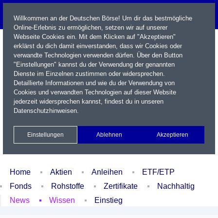
Willkommen an der Deutschen Börse! Um dir das bestmögliche
Online-Erlebnis zu ermöglichen, setzen wir auf unserer
Webseite Cookies ein. Mit dem Klicken auf "Akzeptieren"
erklärst du dich damit einverstanden, dass wir Cookies oder
verwandte Technologien verwenden dürfen. Über den Button
"Einstellungen" kannst du der Verwendung der genannten
Dienste im Einzelnen zustimmen oder widersprechen.
Detaillierte Informationen und wie du der Verwendung von
Cookies und verwandten Technologien auf dieser Website
Name / WKN / ISIN / Kürzel
jederzeit widersprechen kannst, findest du in unseren
Datenschutzhinweisen
.
Newsletter
Kontakt
English
Einstellungen
Ablehnen
Akzeptieren
Xetra Realtime
Watchlist
Portfolio
Login
Home
Aktien
Anleihen
ETF/ETP
Fonds
Rohstoffe
Zertifikate
Nachhaltig
News
Wissen
Einstieg