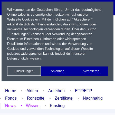
Willkommen an der Deutschen Börse! Um dir das bestmögliche
Online-Erlebnis zu ermöglichen, setzen wir auf unserer
Webseite Cookies ein. Mit dem Klicken auf "Akzeptieren"
erklärst du dich damit einverstanden, dass wir Cookies oder
verwandte Technologien verwenden dürfen. Über den Button
"Einstellungen" kannst du der Verwendung der genannten
Dienste im Einzelnen zustimmen oder widersprechen.
Detaillierte Informationen und wie du der Verwendung von
Cookies und verwandten Technologien auf dieser Website
Name / WKN / ISIN / Kürzel
jederzeit widersprechen kannst, findest du in unseren
Datenschutzhinweisen
.
Newsletter
Kontakt
English
Einstellungen
Ablehnen
Akzeptieren
Xetra Realtime
Watchlist
Portfolio
Login
Home
Aktien
Anleihen
ETF/ETP
Fonds
Rohstoffe
Zertifikate
Nachhaltig
News
Wissen
Einstieg