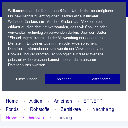
Willkommen an der Deutschen Börse! Um dir das bestmögliche
Online-Erlebnis zu ermöglichen, setzen wir auf unserer
Webseite Cookies ein. Mit dem Klicken auf "Akzeptieren"
erklärst du dich damit einverstanden, dass wir Cookies oder
verwandte Technologien verwenden dürfen. Über den Button
"Einstellungen" kannst du der Verwendung der genannten
Dienste im Einzelnen zustimmen oder widersprechen.
Detaillierte Informationen und wie du der Verwendung von
Cookies und verwandten Technologien auf dieser Website
Name / WKN / ISIN / Kürzel
jederzeit widersprechen kannst, findest du in unseren
Datenschutzhinweisen
.
Newsletter
Kontakt
English
Einstellungen
Ablehnen
Akzeptieren
Xetra Realtime
Watchlist
Portfolio
Login
Home
Aktien
Anleihen
ETF/ETP
Fonds
Rohstoffe
Zertifikate
Nachhaltig
News
Wissen
Einstieg