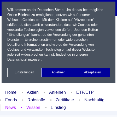
Willkommen an der Deutschen Börse! Um dir das bestmögliche
Online-Erlebnis zu ermöglichen, setzen wir auf unserer
Webseite Cookies ein. Mit dem Klicken auf "Akzeptieren"
erklärst du dich damit einverstanden, dass wir Cookies oder
verwandte Technologien verwenden dürfen. Über den Button
"Einstellungen" kannst du der Verwendung der genannten
Dienste im Einzelnen zustimmen oder widersprechen.
Detaillierte Informationen und wie du der Verwendung von
Cookies und verwandten Technologien auf dieser Website
Name / WKN / ISIN / Kürzel
jederzeit widersprechen kannst, findest du in unseren
Datenschutzhinweisen
.
Newsletter
Kontakt
English
Einstellungen
Ablehnen
Akzeptieren
Xetra Realtime
Watchlist
Portfolio
Login
Home
Aktien
Anleihen
ETF/ETP
Fonds
Rohstoffe
Zertifikate
Nachhaltig
News
Wissen
Einstieg