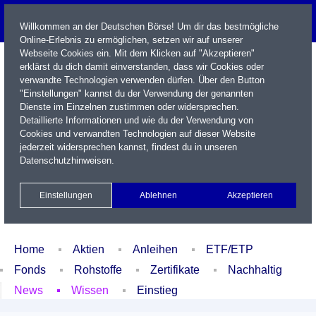
Willkommen an der Deutschen Börse! Um dir das bestmögliche
Online-Erlebnis zu ermöglichen, setzen wir auf unserer
Webseite Cookies ein. Mit dem Klicken auf "Akzeptieren"
erklärst du dich damit einverstanden, dass wir Cookies oder
verwandte Technologien verwenden dürfen. Über den Button
"Einstellungen" kannst du der Verwendung der genannten
Dienste im Einzelnen zustimmen oder widersprechen.
Detaillierte Informationen und wie du der Verwendung von
Cookies und verwandten Technologien auf dieser Website
Name / WKN / ISIN / Kürzel
jederzeit widersprechen kannst, findest du in unseren
Datenschutzhinweisen
.
Newsletter
Kontakt
English
Einstellungen
Ablehnen
Akzeptieren
Xetra Realtime
Watchlist
Portfolio
Login
Home
Aktien
Anleihen
ETF/ETP
Fonds
Rohstoffe
Zertifikate
Nachhaltig
News
Wissen
Einstieg