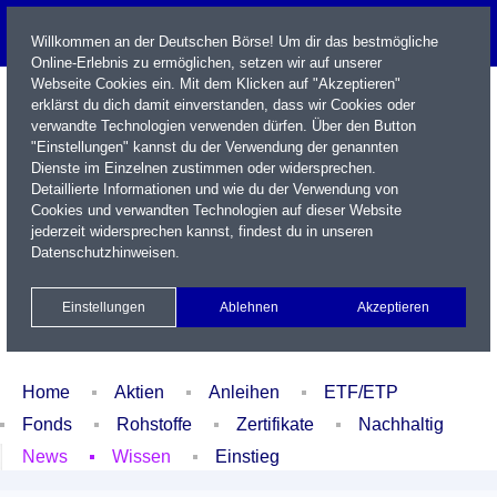
Willkommen an der Deutschen Börse! Um dir das bestmögliche
Online-Erlebnis zu ermöglichen, setzen wir auf unserer
Webseite Cookies ein. Mit dem Klicken auf "Akzeptieren"
erklärst du dich damit einverstanden, dass wir Cookies oder
verwandte Technologien verwenden dürfen. Über den Button
"Einstellungen" kannst du der Verwendung der genannten
Dienste im Einzelnen zustimmen oder widersprechen.
Detaillierte Informationen und wie du der Verwendung von
Cookies und verwandten Technologien auf dieser Website
Name / WKN / ISIN / Kürzel
jederzeit widersprechen kannst, findest du in unseren
Datenschutzhinweisen
.
Newsletter
Kontakt
English
Einstellungen
Ablehnen
Akzeptieren
Xetra Realtime
Watchlist
Portfolio
Login
Home
Aktien
Anleihen
ETF/ETP
Fonds
Rohstoffe
Zertifikate
Nachhaltig
News
Wissen
Einstieg