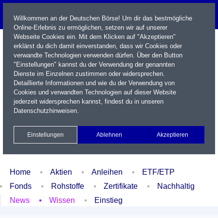
Willkommen an der Deutschen Börse! Um dir das bestmögliche
Online-Erlebnis zu ermöglichen, setzen wir auf unserer
Webseite Cookies ein. Mit dem Klicken auf "Akzeptieren"
erklärst du dich damit einverstanden, dass wir Cookies oder
verwandte Technologien verwenden dürfen. Über den Button
"Einstellungen" kannst du der Verwendung der genannten
Dienste im Einzelnen zustimmen oder widersprechen.
Detaillierte Informationen und wie du der Verwendung von
Cookies und verwandten Technologien auf dieser Website
Name / WKN / ISIN / Kürzel
jederzeit widersprechen kannst, findest du in unseren
Datenschutzhinweisen
.
Newsletter
Kontakt
English
Einstellungen
Ablehnen
Akzeptieren
Xetra Realtime
Watchlist
Portfolio
Login
Home
Aktien
Anleihen
ETF/ETP
Fonds
Rohstoffe
Zertifikate
Nachhaltig
News
Wissen
Einstieg