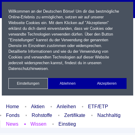
Willkommen an der Deutschen Börse! Um dir das bestmögliche
Online-Erlebnis zu ermöglichen, setzen wir auf unserer
Webseite Cookies ein. Mit dem Klicken auf "Akzeptieren"
erklärst du dich damit einverstanden, dass wir Cookies oder
verwandte Technologien verwenden dürfen. Über den Button
"Einstellungen" kannst du der Verwendung der genannten
Dienste im Einzelnen zustimmen oder widersprechen.
Detaillierte Informationen und wie du der Verwendung von
Cookies und verwandten Technologien auf dieser Website
Name / WKN / ISIN / Kürzel
jederzeit widersprechen kannst, findest du in unseren
Datenschutzhinweisen
.
Newsletter
Kontakt
English
Einstellungen
Ablehnen
Akzeptieren
Xetra Realtime
Watchlist
Portfolio
Login
Home
Aktien
Anleihen
ETF/ETP
Fonds
Rohstoffe
Zertifikate
Nachhaltig
News
Wissen
Einstieg