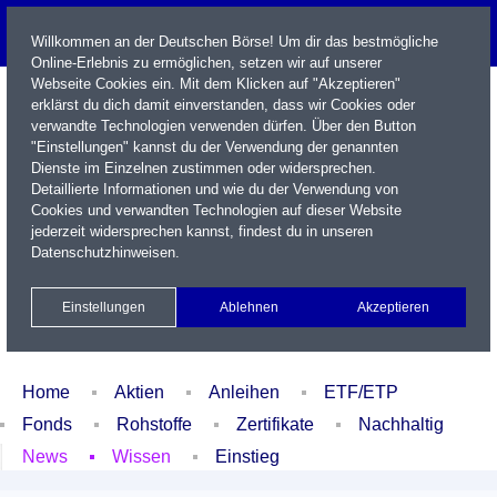
Willkommen an der Deutschen Börse! Um dir das bestmögliche
Online-Erlebnis zu ermöglichen, setzen wir auf unserer
Webseite Cookies ein. Mit dem Klicken auf "Akzeptieren"
erklärst du dich damit einverstanden, dass wir Cookies oder
verwandte Technologien verwenden dürfen. Über den Button
"Einstellungen" kannst du der Verwendung der genannten
Dienste im Einzelnen zustimmen oder widersprechen.
Detaillierte Informationen und wie du der Verwendung von
Cookies und verwandten Technologien auf dieser Website
Name / WKN / ISIN / Kürzel
jederzeit widersprechen kannst, findest du in unseren
Datenschutzhinweisen
.
Newsletter
Kontakt
English
Einstellungen
Ablehnen
Akzeptieren
Xetra Realtime
Watchlist
Portfolio
Login
Home
Aktien
Anleihen
ETF/ETP
Fonds
Rohstoffe
Zertifikate
Nachhaltig
News
Wissen
Einstieg