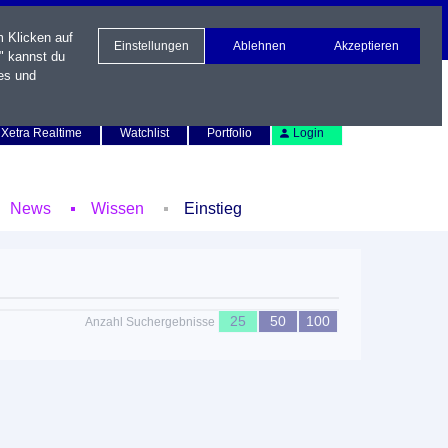
m Klicken auf
Einstellungen
Ablehnen
Akzeptieren
" kannst du
es und
Newsletter
Kontakt
English
Xetra Realtime
Watchlist
Portfolio
Login
News
Wissen
Einstieg
25
50
100
Anzahl Suchergebnisse