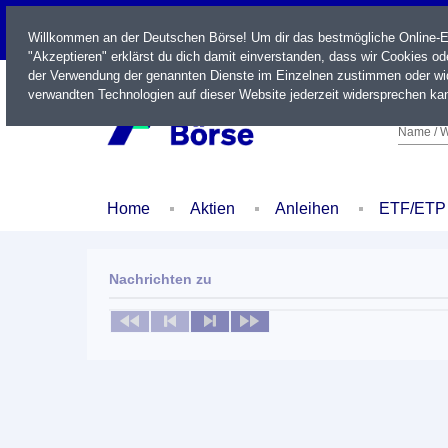
LIVE
Willkommen an der Deutschen Börse! Um dir das bestmögliche Online-Erl
"Akzeptieren" erklärst du dich damit einverstanden, dass wir Cookies o
der Verwendung der genannten Dienste im Einzelnen zustimmen oder wid
verwandten Technologien auf dieser Website jederzeit widersprechen kan
Name / W
Home
Aktien
Anleihen
ETF/ETP
Nachrichten zu
Keine News verfügbar