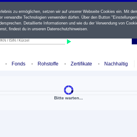
ebnis zu ermöglichen, setzen wir auf unserer Webseite Cookies ein. Mit de
der verwandte Technologien verwenden dürfen. Über den Button "Einstellungen
ersprechen. Detaillierte Informationen und wie du der Verwendung von Cooki
nst, findest du in unseren
Datenschutzhinweisen
.
KN / ISIN / Kürzel
Fonds
Rohstoffe
Zertifikate
Nachhaltig
Bitte warten...