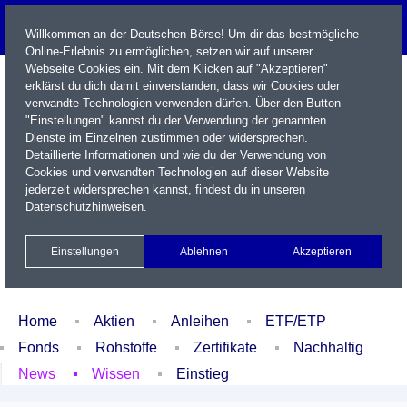
Willkommen an der Deutschen Börse! Um dir das bestmögliche
Online-Erlebnis zu ermöglichen, setzen wir auf unserer
Webseite Cookies ein. Mit dem Klicken auf "Akzeptieren"
erklärst du dich damit einverstanden, dass wir Cookies oder
verwandte Technologien verwenden dürfen. Über den Button
"Einstellungen" kannst du der Verwendung der genannten
Dienste im Einzelnen zustimmen oder widersprechen.
Detaillierte Informationen und wie du der Verwendung von
Cookies und verwandten Technologien auf dieser Website
Name / WKN / ISIN / Kürzel
jederzeit widersprechen kannst, findest du in unseren
Datenschutzhinweisen
.
Newsletter
Kontakt
English
Einstellungen
Ablehnen
Akzeptieren
Xetra Realtime
Watchlist
Portfolio
Login
Home
Aktien
Anleihen
ETF/ETP
Fonds
Rohstoffe
Zertifikate
Nachhaltig
News
Wissen
Einstieg