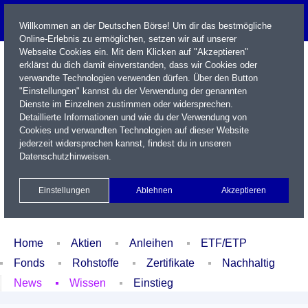
Willkommen an der Deutschen Börse! Um dir das bestmögliche
Online-Erlebnis zu ermöglichen, setzen wir auf unserer
Webseite Cookies ein. Mit dem Klicken auf "Akzeptieren"
erklärst du dich damit einverstanden, dass wir Cookies oder
verwandte Technologien verwenden dürfen. Über den Button
"Einstellungen" kannst du der Verwendung der genannten
Dienste im Einzelnen zustimmen oder widersprechen.
Detaillierte Informationen und wie du der Verwendung von
Cookies und verwandten Technologien auf dieser Website
Name / WKN / ISIN / Kürzel
jederzeit widersprechen kannst, findest du in unseren
Datenschutzhinweisen
.
Newsletter
Kontakt
English
Einstellungen
Ablehnen
Akzeptieren
Xetra Realtime
Watchlist
Portfolio
Login
Home
Aktien
Anleihen
ETF/ETP
Fonds
Rohstoffe
Zertifikate
Nachhaltig
News
Wissen
Einstieg