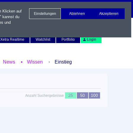
m Klicken auf
Einstellungen
Ablehnen
Akzeptieren
" kannst du
es und
Newsletter
Kontakt
English
Xetra Realtime
Watchlist
Portfolio
Login
News
Wissen
Einstieg
25
50
100
Anzahl Suchergebnisse