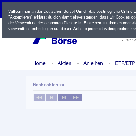
LIVE
Willkommen an der Deutschen Börse! Um dir das bestmögliche Online-Erl
"Akzeptieren" erklärst du dich damit einverstanden, dass wir Cookies o
der Verwendung der genannten Dienste im Einzelnen zustimmen oder wid
verwandten Technologien auf dieser Website jederzeit widersprechen kan
Name / W
Home
Aktien
Anleihen
ETF/ETP
Nachrichten zu
Keine News verfügbar