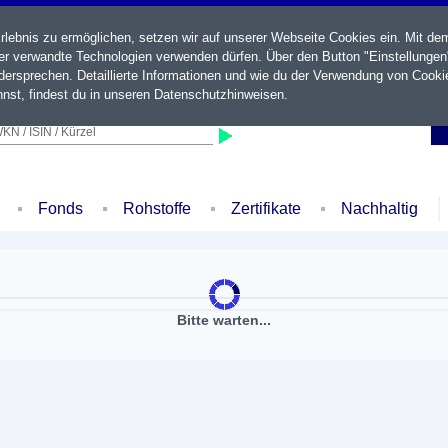
ebnis zu ermöglichen, setzen wir auf unserer Webseite Cookies ein. Mit de
der verwandte Technologien verwenden dürfen. Über den Button "Einstellungen
ersprechen. Detaillierte Informationen und wie du der Verwendung von Cooki
nst, findest du in unseren
Datenschutzhinweisen
.
KN / ISIN / Kürzel
Fonds
Rohstoffe
Zertifikate
Nachhaltig
Bitte warten...