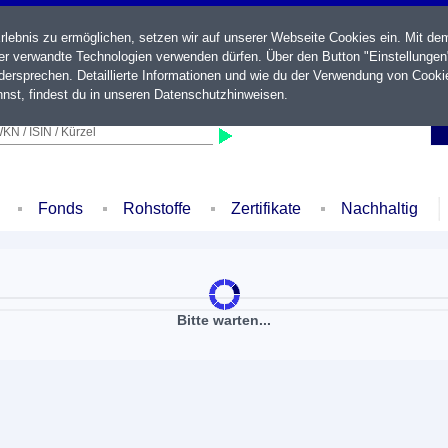
ebnis zu ermöglichen, setzen wir auf unserer Webseite Cookies ein. Mit de
der verwandte Technologien verwenden dürfen. Über den Button "Einstellungen
ersprechen. Detaillierte Informationen und wie du der Verwendung von Cooki
nst, findest du in unseren
Datenschutzhinweisen
.
KN / ISIN / Kürzel
Fonds
Rohstoffe
Zertifikate
Nachhaltig
Bitte warten...