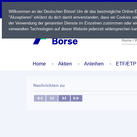
LIVE
Willkommen an der Deutschen Börse! Um dir das bestmögliche Online-Erl
"Akzeptieren" erklärst du dich damit einverstanden, dass wir Cookies o
der Verwendung der genannten Dienste im Einzelnen zustimmen oder wid
verwandten Technologien auf dieser Website jederzeit widersprechen kan
Name / W
Home
Aktien
Anleihen
ETF/ETP
Nachrichten zu
Keine News verfügbar