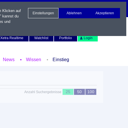
m Klicken auf
Einstellungen
Ablehnen
Akzeptieren
" kannst du
es und
Newsletter
Kontakt
English
Xetra Realtime
Watchlist
Portfolio
Login
News
Wissen
Einstieg
25
50
100
Anzahl Suchergebnisse