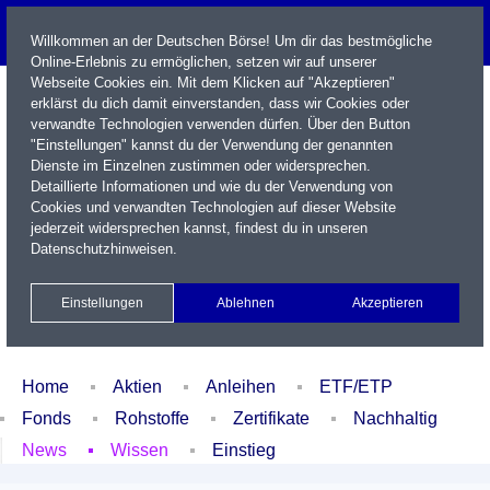
Willkommen an der Deutschen Börse! Um dir das bestmögliche
Online-Erlebnis zu ermöglichen, setzen wir auf unserer
Webseite Cookies ein. Mit dem Klicken auf "Akzeptieren"
erklärst du dich damit einverstanden, dass wir Cookies oder
verwandte Technologien verwenden dürfen. Über den Button
"Einstellungen" kannst du der Verwendung der genannten
Dienste im Einzelnen zustimmen oder widersprechen.
Detaillierte Informationen und wie du der Verwendung von
Cookies und verwandten Technologien auf dieser Website
Name / WKN / ISIN / Kürzel
jederzeit widersprechen kannst, findest du in unseren
Datenschutzhinweisen
.
Newsletter
Kontakt
English
Einstellungen
Ablehnen
Akzeptieren
Xetra Realtime
Watchlist
Portfolio
Login
Home
Aktien
Anleihen
ETF/ETP
Fonds
Rohstoffe
Zertifikate
Nachhaltig
News
Wissen
Einstieg