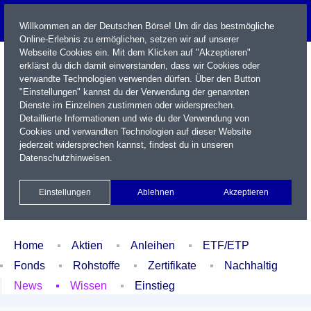
Willkommen an der Deutschen Börse! Um dir das bestmögliche
Online-Erlebnis zu ermöglichen, setzen wir auf unserer
Webseite Cookies ein. Mit dem Klicken auf "Akzeptieren"
erklärst du dich damit einverstanden, dass wir Cookies oder
verwandte Technologien verwenden dürfen. Über den Button
"Einstellungen" kannst du der Verwendung der genannten
Dienste im Einzelnen zustimmen oder widersprechen.
Detaillierte Informationen und wie du der Verwendung von
Cookies und verwandten Technologien auf dieser Website
Name / WKN / ISIN / Kürzel
jederzeit widersprechen kannst, findest du in unseren
Datenschutzhinweisen
.
Newsletter
Kontakt
English
Einstellungen
Ablehnen
Akzeptieren
Xetra Realtime
Watchlist
Portfolio
Login
Home
Aktien
Anleihen
ETF/ETP
Fonds
Rohstoffe
Zertifikate
Nachhaltig
News
Wissen
Einstieg