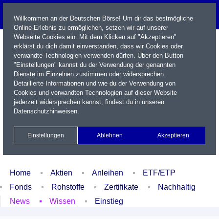
Willkommen an der Deutschen Börse! Um dir das bestmögliche
Online-Erlebnis zu ermöglichen, setzen wir auf unserer
Webseite Cookies ein. Mit dem Klicken auf "Akzeptieren"
erklärst du dich damit einverstanden, dass wir Cookies oder
verwandte Technologien verwenden dürfen. Über den Button
"Einstellungen" kannst du der Verwendung der genannten
Dienste im Einzelnen zustimmen oder widersprechen.
Detaillierte Informationen und wie du der Verwendung von
Cookies und verwandten Technologien auf dieser Website
Name / WKN / ISIN / Kürzel
jederzeit widersprechen kannst, findest du in unseren
Datenschutzhinweisen
.
Newsletter
Kontakt
English
Einstellungen
Ablehnen
Akzeptieren
Xetra Realtime
Watchlist
Portfolio
Login
Home
Aktien
Anleihen
ETF/ETP
Fonds
Rohstoffe
Zertifikate
Nachhaltig
News
Wissen
Einstieg