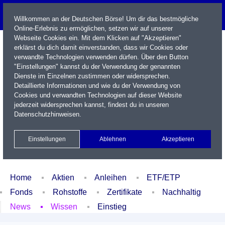
Willkommen an der Deutschen Börse! Um dir das bestmögliche
Online-Erlebnis zu ermöglichen, setzen wir auf unserer
Webseite Cookies ein. Mit dem Klicken auf "Akzeptieren"
erklärst du dich damit einverstanden, dass wir Cookies oder
verwandte Technologien verwenden dürfen. Über den Button
"Einstellungen" kannst du der Verwendung der genannten
Dienste im Einzelnen zustimmen oder widersprechen.
Detaillierte Informationen und wie du der Verwendung von
Cookies und verwandten Technologien auf dieser Website
Name / WKN / ISIN / Kürzel
jederzeit widersprechen kannst, findest du in unseren
Datenschutzhinweisen
.
Newsletter
Kontakt
English
Einstellungen
Ablehnen
Akzeptieren
Xetra Realtime
Watchlist
Portfolio
Login
Home
Aktien
Anleihen
ETF/ETP
Fonds
Rohstoffe
Zertifikate
Nachhaltig
News
Wissen
Einstieg