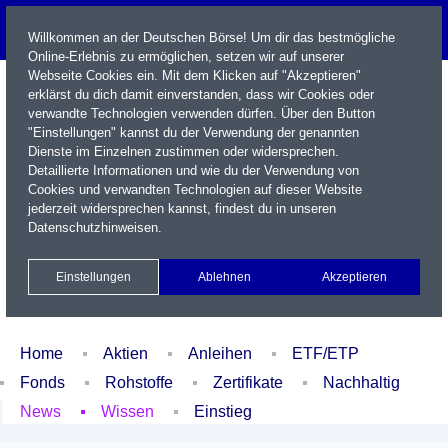
Willkommen an der Deutschen Börse! Um dir das bestmögliche
Online-Erlebnis zu ermöglichen, setzen wir auf unserer
Webseite Cookies ein. Mit dem Klicken auf "Akzeptieren"
erklärst du dich damit einverstanden, dass wir Cookies oder
verwandte Technologien verwenden dürfen. Über den Button
"Einstellungen" kannst du der Verwendung der genannten
Dienste im Einzelnen zustimmen oder widersprechen.
Detaillierte Informationen und wie du der Verwendung von
Cookies und verwandten Technologien auf dieser Website
Name / WKN / ISIN / Kürzel
jederzeit widersprechen kannst, findest du in unseren
Datenschutzhinweisen
.
Newsletter
Kontakt
English
Einstellungen
Ablehnen
Akzeptieren
Xetra Realtime
Watchlist
Portfolio
Login
Home
Aktien
Anleihen
ETF/ETP
Fonds
Rohstoffe
Zertifikate
Nachhaltig
News
Wissen
Einstieg