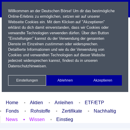
Willkommen an der Deutschen Börse! Um dir das bestmögliche
Online-Erlebnis zu ermöglichen, setzen wir auf unserer
Webseite Cookies ein. Mit dem Klicken auf "Akzeptieren"
erklärst du dich damit einverstanden, dass wir Cookies oder
verwandte Technologien verwenden dürfen. Über den Button
"Einstellungen" kannst du der Verwendung der genannten
Dienste im Einzelnen zustimmen oder widersprechen.
Detaillierte Informationen und wie du der Verwendung von
Cookies und verwandten Technologien auf dieser Website
Name / WKN / ISIN / Kürzel
jederzeit widersprechen kannst, findest du in unseren
Datenschutzhinweisen
.
Newsletter
Kontakt
English
Einstellungen
Ablehnen
Akzeptieren
Xetra Realtime
Watchlist
Portfolio
Login
Home
Aktien
Anleihen
ETF/ETP
Fonds
Rohstoffe
Zertifikate
Nachhaltig
News
Wissen
Einstieg