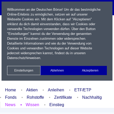
Willkommen an der Deutschen Börse! Um dir das bestmögliche
Online-Erlebnis zu ermöglichen, setzen wir auf unserer
Webseite Cookies ein. Mit dem Klicken auf "Akzeptieren"
erklärst du dich damit einverstanden, dass wir Cookies oder
verwandte Technologien verwenden dürfen. Über den Button
"Einstellungen" kannst du der Verwendung der genannten
Dienste im Einzelnen zustimmen oder widersprechen.
Detaillierte Informationen und wie du der Verwendung von
Cookies und verwandten Technologien auf dieser Website
Name / WKN / ISIN / Kürzel
jederzeit widersprechen kannst, findest du in unseren
Datenschutzhinweisen
.
Newsletter
Kontakt
English
Einstellungen
Ablehnen
Akzeptieren
Xetra Realtime
Watchlist
Portfolio
Login
Home
Aktien
Anleihen
ETF/ETP
Fonds
Rohstoffe
Zertifikate
Nachhaltig
News
Wissen
Einstieg