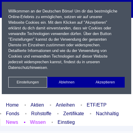
Willkommen an der Deutschen Börse! Um dir das bestmögliche
Online-Erlebnis zu ermöglichen, setzen wir auf unserer
Webseite Cookies ein. Mit dem Klicken auf "Akzeptieren"
erklärst du dich damit einverstanden, dass wir Cookies oder
verwandte Technologien verwenden dürfen. Über den Button
"Einstellungen" kannst du der Verwendung der genannten
Dienste im Einzelnen zustimmen oder widersprechen.
Detaillierte Informationen und wie du der Verwendung von
Cookies und verwandten Technologien auf dieser Website
Name / WKN / ISIN / Kürzel
jederzeit widersprechen kannst, findest du in unseren
Datenschutzhinweisen
.
Newsletter
Kontakt
English
Einstellungen
Ablehnen
Akzeptieren
Xetra Realtime
Watchlist
Portfolio
Login
Home
Aktien
Anleihen
ETF/ETP
Fonds
Rohstoffe
Zertifikate
Nachhaltig
News
Wissen
Einstieg