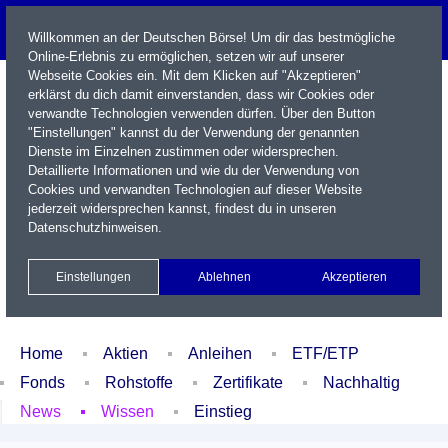
Willkommen an der Deutschen Börse! Um dir das bestmögliche
Online-Erlebnis zu ermöglichen, setzen wir auf unserer
Webseite Cookies ein. Mit dem Klicken auf "Akzeptieren"
erklärst du dich damit einverstanden, dass wir Cookies oder
verwandte Technologien verwenden dürfen. Über den Button
"Einstellungen" kannst du der Verwendung der genannten
Dienste im Einzelnen zustimmen oder widersprechen.
Detaillierte Informationen und wie du der Verwendung von
Cookies und verwandten Technologien auf dieser Website
Name / WKN / ISIN / Kürzel
jederzeit widersprechen kannst, findest du in unseren
Datenschutzhinweisen
.
Newsletter
Kontakt
English
Einstellungen
Ablehnen
Akzeptieren
Xetra Realtime
Watchlist
Portfolio
Login
Home
Aktien
Anleihen
ETF/ETP
Fonds
Rohstoffe
Zertifikate
Nachhaltig
News
Wissen
Einstieg