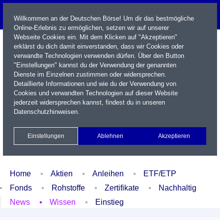
Willkommen an der Deutschen Börse! Um dir das bestmögliche
Online-Erlebnis zu ermöglichen, setzen wir auf unserer
Webseite Cookies ein. Mit dem Klicken auf "Akzeptieren"
erklärst du dich damit einverstanden, dass wir Cookies oder
verwandte Technologien verwenden dürfen. Über den Button
"Einstellungen" kannst du der Verwendung der genannten
Dienste im Einzelnen zustimmen oder widersprechen.
Detaillierte Informationen und wie du der Verwendung von
Cookies und verwandten Technologien auf dieser Website
Name / WKN / ISIN / Kürzel
jederzeit widersprechen kannst, findest du in unseren
Datenschutzhinweisen
.
Newsletter
Kontakt
English
Einstellungen
Ablehnen
Akzeptieren
Xetra Realtime
Watchlist
Portfolio
Login
Home
Aktien
Anleihen
ETF/ETP
Fonds
Rohstoffe
Zertifikate
Nachhaltig
News
Wissen
Einstieg