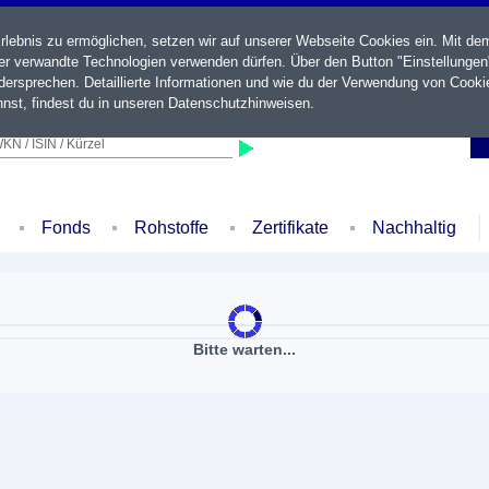
ebnis zu ermöglichen, setzen wir auf unserer Webseite Cookies ein. Mit de
der verwandte Technologien verwenden dürfen. Über den Button "Einstellungen
ersprechen. Detaillierte Informationen und wie du der Verwendung von Cooki
nst, findest du in unseren
Datenschutzhinweisen
.
KN / ISIN / Kürzel
Fonds
Rohstoffe
Zertifikate
Nachhaltig
Bitte warten...