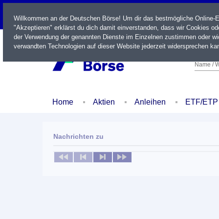
LIVE
Willkommen an der Deutschen Börse! Um dir das bestmögliche Online-Erl
"Akzeptieren" erklärst du dich damit einverstanden, dass wir Cookies o
der Verwendung der genannten Dienste im Einzelnen zustimmen oder wid
verwandten Technologien auf dieser Website jederzeit widersprechen kan
Name / W
Home
Aktien
Anleihen
ETF/ETP
Nachrichten zu
Keine News verfügbar