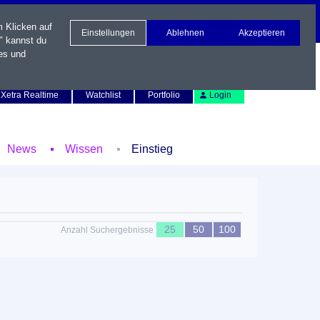
m Klicken auf
Einstellungen
Ablehnen
Akzeptieren
" kannst du
es und
Newsletter
Kontakt
English
Xetra Realtime
Watchlist
Portfolio
Login
News
Wissen
Einstieg
25
50
100
Anzahl Suchergebnisse