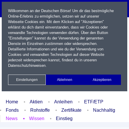
Willkommen an der Deutschen Börse! Um dir das bestmögliche
Online-Erlebnis zu ermöglichen, setzen wir auf unserer
Webseite Cookies ein. Mit dem Klicken auf "Akzeptieren"
erklärst du dich damit einverstanden, dass wir Cookies oder
verwandte Technologien verwenden dürfen. Über den Button
"Einstellungen" kannst du der Verwendung der genannten
Dienste im Einzelnen zustimmen oder widersprechen.
Detaillierte Informationen und wie du der Verwendung von
Cookies und verwandten Technologien auf dieser Website
Name / WKN / ISIN / Kürzel
jederzeit widersprechen kannst, findest du in unseren
Datenschutzhinweisen
.
Newsletter
Kontakt
English
Einstellungen
Ablehnen
Akzeptieren
Xetra Realtime
Watchlist
Portfolio
Login
Home
Aktien
Anleihen
ETF/ETP
Fonds
Rohstoffe
Zertifikate
Nachhaltig
News
Wissen
Einstieg