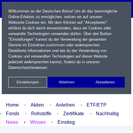
Willkommen an der Deutschen Börse! Um dir das bestmögliche
Online-Erlebnis zu ermöglichen, setzen wir auf unserer
Webseite Cookies ein. Mit dem Klicken auf "Akzeptieren"
erklärst du dich damit einverstanden, dass wir Cookies oder
verwandte Technologien verwenden dürfen. Über den Button
"Einstellungen" kannst du der Verwendung der genannten
Dienste im Einzelnen zustimmen oder widersprechen.
Detaillierte Informationen und wie du der Verwendung von
Cookies und verwandten Technologien auf dieser Website
Name / WKN / ISIN / Kürzel
jederzeit widersprechen kannst, findest du in unseren
Datenschutzhinweisen
.
Newsletter
Kontakt
English
Einstellungen
Ablehnen
Akzeptieren
Xetra Realtime
Watchlist
Portfolio
Login
Home
Aktien
Anleihen
ETF/ETP
Fonds
Rohstoffe
Zertifikate
Nachhaltig
News
Wissen
Einstieg