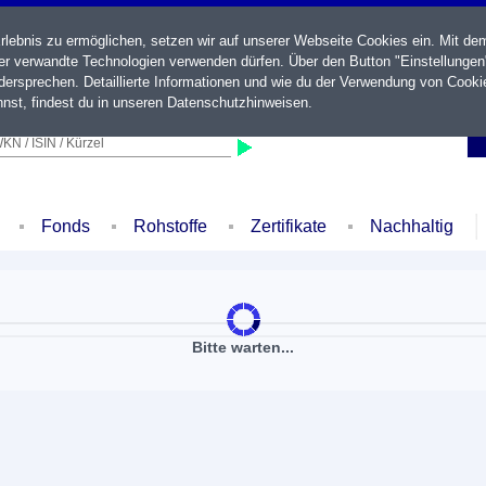
ebnis zu ermöglichen, setzen wir auf unserer Webseite Cookies ein. Mit de
der verwandte Technologien verwenden dürfen. Über den Button "Einstellungen
ersprechen. Detaillierte Informationen und wie du der Verwendung von Cooki
nst, findest du in unseren
Datenschutzhinweisen
.
KN / ISIN / Kürzel
Fonds
Rohstoffe
Zertifikate
Nachhaltig
Bitte warten...