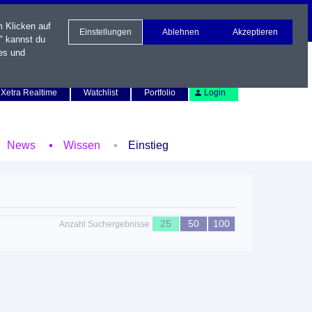
m Klicken auf
Einstellungen
Ablehnen
Akzeptieren
" kannst du
es und
Newsletter
Kontakt
English
Xetra Realtime
Watchlist
Portfolio
Login
News
Wissen
Einstieg
25
50
100
Anzahl Suchergebnisse