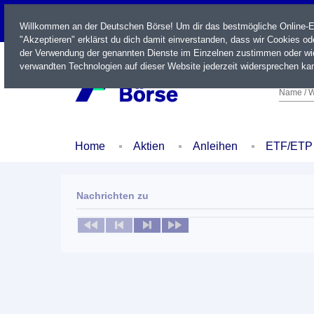
LIVE
Willkommen an der Deutschen Börse! Um dir das bestmögliche Online-Erl
"Akzeptieren" erklärst du dich damit einverstanden, dass wir Cookies o
der Verwendung der genannten Dienste im Einzelnen zustimmen oder wid
verwandten Technologien auf dieser Website jederzeit widersprechen kan
Name / W
Home
Aktien
Anleihen
ETF/ETP
Nachrichten zu
Keine News verfügbar