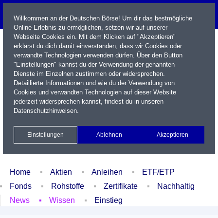
Willkommen an der Deutschen Börse! Um dir das bestmögliche
Online-Erlebnis zu ermöglichen, setzen wir auf unserer
Webseite Cookies ein. Mit dem Klicken auf "Akzeptieren"
erklärst du dich damit einverstanden, dass wir Cookies oder
verwandte Technologien verwenden dürfen. Über den Button
"Einstellungen" kannst du der Verwendung der genannten
Dienste im Einzelnen zustimmen oder widersprechen.
Detaillierte Informationen und wie du der Verwendung von
Cookies und verwandten Technologien auf dieser Website
Name / WKN / ISIN / Kürzel
jederzeit widersprechen kannst, findest du in unseren
Datenschutzhinweisen
.
Newsletter
Kontakt
English
Einstellungen
Ablehnen
Akzeptieren
Xetra Realtime
Watchlist
Portfolio
Login
Home
Aktien
Anleihen
ETF/ETP
Fonds
Rohstoffe
Zertifikate
Nachhaltig
News
Wissen
Einstieg