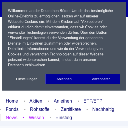
Willkommen an der Deutschen Börse! Um dir das bestmögliche
Online-Erlebnis zu ermöglichen, setzen wir auf unserer
Webseite Cookies ein. Mit dem Klicken auf "Akzeptieren"
erklärst du dich damit einverstanden, dass wir Cookies oder
verwandte Technologien verwenden dürfen. Über den Button
"Einstellungen" kannst du der Verwendung der genannten
Dienste im Einzelnen zustimmen oder widersprechen.
Detaillierte Informationen und wie du der Verwendung von
Cookies und verwandten Technologien auf dieser Website
Name / WKN / ISIN / Kürzel
jederzeit widersprechen kannst, findest du in unseren
Datenschutzhinweisen
.
Newsletter
Kontakt
English
Einstellungen
Ablehnen
Akzeptieren
Xetra Realtime
Watchlist
Portfolio
Login
Home
Aktien
Anleihen
ETF/ETP
Fonds
Rohstoffe
Zertifikate
Nachhaltig
News
Wissen
Einstieg