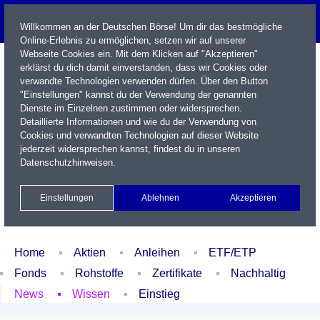
Willkommen an der Deutschen Börse! Um dir das bestmögliche
Online-Erlebnis zu ermöglichen, setzen wir auf unserer
Webseite Cookies ein. Mit dem Klicken auf "Akzeptieren"
erklärst du dich damit einverstanden, dass wir Cookies oder
verwandte Technologien verwenden dürfen. Über den Button
"Einstellungen" kannst du der Verwendung der genannten
Dienste im Einzelnen zustimmen oder widersprechen.
Detaillierte Informationen und wie du der Verwendung von
Cookies und verwandten Technologien auf dieser Website
Name / WKN / ISIN / Kürzel
jederzeit widersprechen kannst, findest du in unseren
Datenschutzhinweisen
.
Newsletter
Kontakt
English
Einstellungen
Ablehnen
Akzeptieren
Xetra Realtime
Watchlist
Portfolio
Login
Home
Aktien
Anleihen
ETF/ETP
Fonds
Rohstoffe
Zertifikate
Nachhaltig
News
Wissen
Einstieg