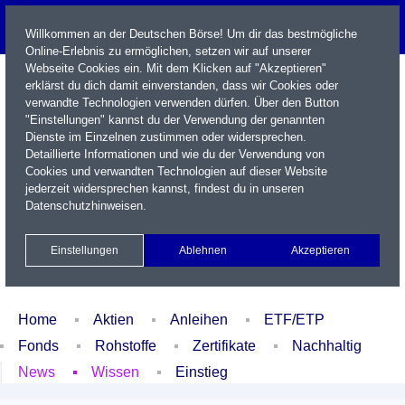
Willkommen an der Deutschen Börse! Um dir das bestmögliche
Online-Erlebnis zu ermöglichen, setzen wir auf unserer
Webseite Cookies ein. Mit dem Klicken auf "Akzeptieren"
erklärst du dich damit einverstanden, dass wir Cookies oder
verwandte Technologien verwenden dürfen. Über den Button
"Einstellungen" kannst du der Verwendung der genannten
Dienste im Einzelnen zustimmen oder widersprechen.
Detaillierte Informationen und wie du der Verwendung von
Cookies und verwandten Technologien auf dieser Website
Name / WKN / ISIN / Kürzel
jederzeit widersprechen kannst, findest du in unseren
Datenschutzhinweisen
.
Newsletter
Kontakt
English
Einstellungen
Ablehnen
Akzeptieren
Xetra Realtime
Watchlist
Portfolio
Login
Home
Aktien
Anleihen
ETF/ETP
Fonds
Rohstoffe
Zertifikate
Nachhaltig
News
Wissen
Einstieg