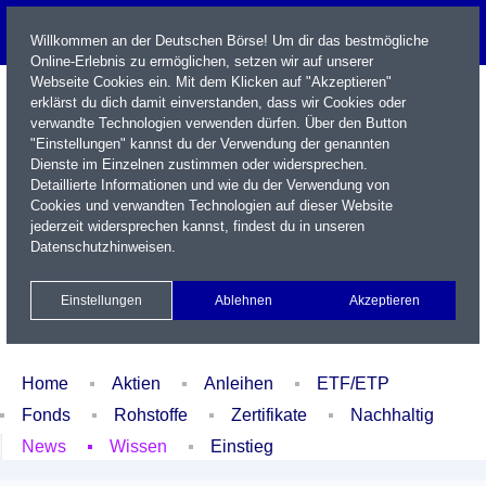
Willkommen an der Deutschen Börse! Um dir das bestmögliche
Online-Erlebnis zu ermöglichen, setzen wir auf unserer
Webseite Cookies ein. Mit dem Klicken auf "Akzeptieren"
erklärst du dich damit einverstanden, dass wir Cookies oder
verwandte Technologien verwenden dürfen. Über den Button
"Einstellungen" kannst du der Verwendung der genannten
Dienste im Einzelnen zustimmen oder widersprechen.
Detaillierte Informationen und wie du der Verwendung von
Cookies und verwandten Technologien auf dieser Website
Name / WKN / ISIN / Kürzel
jederzeit widersprechen kannst, findest du in unseren
Datenschutzhinweisen
.
Newsletter
Kontakt
English
Einstellungen
Ablehnen
Akzeptieren
Xetra Realtime
Watchlist
Portfolio
Login
Home
Aktien
Anleihen
ETF/ETP
Fonds
Rohstoffe
Zertifikate
Nachhaltig
News
Wissen
Einstieg