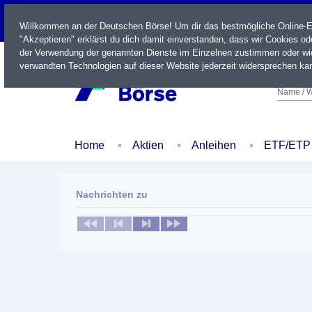
LIVE
Willkommen an der Deutschen Börse! Um dir das bestmögliche Online-Erl
"Akzeptieren" erklärst du dich damit einverstanden, dass wir Cookies o
der Verwendung der genannten Dienste im Einzelnen zustimmen oder wid
verwandten Technologien auf dieser Website jederzeit widersprechen kan
Name / W
Home
Aktien
Anleihen
ETF/ETP
Nachrichten zu
Keine News verfügbar