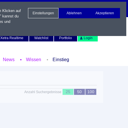
m Klicken auf
Einstellungen
Ablehnen
Akzeptieren
" kannst du
es und
Newsletter
Kontakt
English
Xetra Realtime
Watchlist
Portfolio
Login
News
Wissen
Einstieg
25
50
100
Anzahl Suchergebnisse