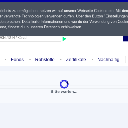
ebnis zu ermöglichen, setzen wir auf unserer Webseite Cookies ein. Mit de
der verwandte Technologien verwenden dürfen. Über den Button "Einstellungen
ersprechen. Detaillierte Informationen und wie du der Verwendung von Cooki
nst, findest du in unseren
Datenschutzhinweisen
.
KN / ISIN / Kürzel
Fonds
Rohstoffe
Zertifikate
Nachhaltig
Bitte warten...