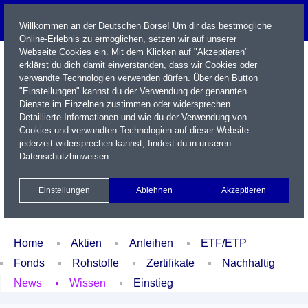
Willkommen an der Deutschen Börse! Um dir das bestmögliche
Online-Erlebnis zu ermöglichen, setzen wir auf unserer
Webseite Cookies ein. Mit dem Klicken auf "Akzeptieren"
erklärst du dich damit einverstanden, dass wir Cookies oder
verwandte Technologien verwenden dürfen. Über den Button
"Einstellungen" kannst du der Verwendung der genannten
Dienste im Einzelnen zustimmen oder widersprechen.
Detaillierte Informationen und wie du der Verwendung von
Cookies und verwandten Technologien auf dieser Website
Name / WKN / ISIN / Kürzel
jederzeit widersprechen kannst, findest du in unseren
Datenschutzhinweisen
.
Newsletter
Kontakt
English
Einstellungen
Ablehnen
Akzeptieren
Xetra Realtime
Watchlist
Portfolio
Login
Home
Aktien
Anleihen
ETF/ETP
Fonds
Rohstoffe
Zertifikate
Nachhaltig
News
Wissen
Einstieg