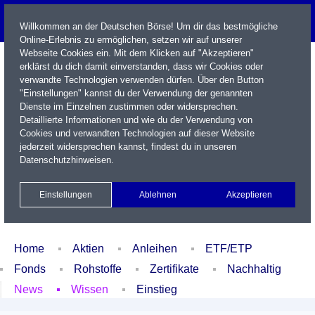
Willkommen an der Deutschen Börse! Um dir das bestmögliche
Online-Erlebnis zu ermöglichen, setzen wir auf unserer
Webseite Cookies ein. Mit dem Klicken auf "Akzeptieren"
erklärst du dich damit einverstanden, dass wir Cookies oder
verwandte Technologien verwenden dürfen. Über den Button
"Einstellungen" kannst du der Verwendung der genannten
Dienste im Einzelnen zustimmen oder widersprechen.
Detaillierte Informationen und wie du der Verwendung von
Cookies und verwandten Technologien auf dieser Website
Name / WKN / ISIN / Kürzel
jederzeit widersprechen kannst, findest du in unseren
Datenschutzhinweisen
.
Newsletter
Kontakt
English
Einstellungen
Ablehnen
Akzeptieren
Xetra Realtime
Watchlist
Portfolio
Login
Home
Aktien
Anleihen
ETF/ETP
Fonds
Rohstoffe
Zertifikate
Nachhaltig
News
Wissen
Einstieg