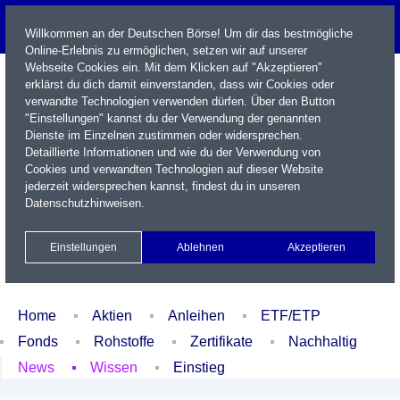
Willkommen an der Deutschen Börse! Um dir das bestmögliche
Online-Erlebnis zu ermöglichen, setzen wir auf unserer
Webseite Cookies ein. Mit dem Klicken auf "Akzeptieren"
erklärst du dich damit einverstanden, dass wir Cookies oder
verwandte Technologien verwenden dürfen. Über den Button
"Einstellungen" kannst du der Verwendung der genannten
Dienste im Einzelnen zustimmen oder widersprechen.
Detaillierte Informationen und wie du der Verwendung von
Cookies und verwandten Technologien auf dieser Website
Name / WKN / ISIN / Kürzel
jederzeit widersprechen kannst, findest du in unseren
Datenschutzhinweisen
.
Newsletter
Kontakt
English
Einstellungen
Ablehnen
Akzeptieren
Xetra Realtime
Watchlist
Portfolio
Login
Home
Aktien
Anleihen
ETF/ETP
Fonds
Rohstoffe
Zertifikate
Nachhaltig
News
Wissen
Einstieg